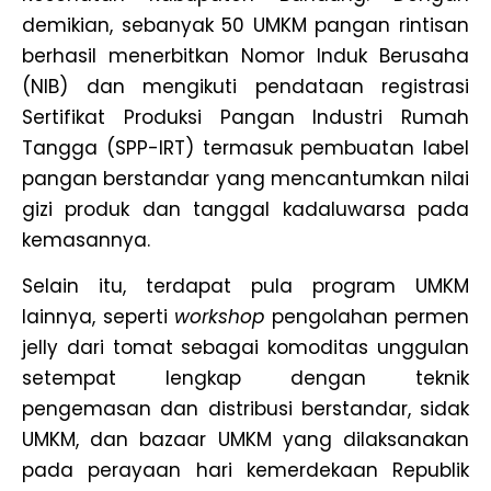
demikian, sebanyak 50 UMKM pangan rintisan
berhasil menerbitkan Nomor Induk Berusaha
(NIB) dan mengikuti pendataan registrasi
Sertifikat Produksi Pangan Industri Rumah
Tangga (SPP-IRT) termasuk pembuatan label
pangan berstandar yang mencantumkan nilai
gizi produk dan tanggal kadaluwarsa pada
kemasannya.
Selain itu, terdapat pula program UMKM
lainnya, seperti
workshop
pengolahan permen
jelly dari tomat sebagai komoditas unggulan
setempat lengkap dengan teknik
pengemasan dan distribusi berstandar, sidak
UMKM, dan bazaar UMKM yang dilaksanakan
pada perayaan hari kemerdekaan Republik