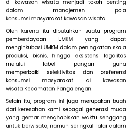
di
kawasan wisata menjadi tokoh penting
dalam manajemen pola
konsumsi
masyarakat kawasan wisata.
Oleh karena itu dibutuhkan suatu program
pemberdayaan UMKM yang
dapat
menginkubasi UMKM dalam peningkatan skala
produksi, bisnis,
hingga eksistensi legalitas
melalui label pangan guna
memperbaiki
selektivitas dan preferensi
konsumsi masyarakat di kawasan
wisata
Kecamatan Pangalengan.
Selain itu, program ini juga merupakan buah
dari keresahan kami sebagai generasi muda
yang gemar menghabiskan waktu senggang
untuk berwisata, namun seringkali lalai dalam