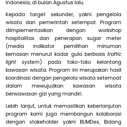
Indonesia, di bulan Agustus lalu.
Kepada target sekunder, yakni pengelola
wisata dan pemerintah setempat. Program
diimplementasikan dengan workshop
hospitalitas dan penerapan sugar meter
(media indikator pemilihan minuman
kemasan menurut kadar gula berbasis
traffic
light system
) pada toko-toko kelontong
kawasan wisata. Program ini merupakan hasil
koordinasi dengan pengelola wisata setemoat
dalam mewujudkan kawasan wisata
berwawasan gizi yang mandiri.
Lebih lanjut, untuk memastikan keberlanjutan
program kami juga membangun kolaborasi
dengan stakeholder yakni BUMDes, Bidang