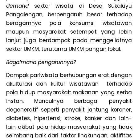
demand
sektor wisata di Desa Sukaluyu
Pangalengan, berpengaruh besar terhadap
beragamnya pola konsumsi wisatawan
maupun masyarakat setempat yang lebih
lanjut juga berdampak pada menggeliatnya
sektor UMKM, terutama UMKM pangan lokal.
Bagaimana pengaruhnya?
Dampak pariwisata berhubungan erat dengan
akulturasi dan kultur wisatawan terhadap
pola hidup masyarakat: makanan yang serba
instan. Munculnya berbagai penyakit
degeneratif seperti penyakit jantung koroner,
diabetes, hipertensi, stroke, kanker dan lain-
lain akibat pola hidup masyarakat yang tidak
seimbang baik dari faktor lingkungan, aktifitas