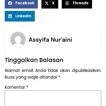
Facebook
X
Threads
LinkedIn
Assyifa Nur'aini
Tinggalkan Balasan
Alamat email Anda tidak akan dipublikasikan.
Ruas yang wajib ditandai
*
Komentar
*