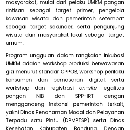
masyarakat, mulai dari pelaku UMKM pangan
rintisan sebagai target primer, pengelola
kawasan wisata dan pemerintah setempat
sebagai target sekunder, serta pengunjung
wisata dan masyarakat lokal sebagai target
umum.
Program unggulan dalam rangkaian inkubasi
UMKM adalah workshop produksi berwawasan
gizi menurut standar CPPOB, workshop perilaku
konsumen dan pemasaran digital, serta
workshop dan registrasi
on-site
legalitas
pangan NIB dan SPP-IRT dengan
menggandeng instansi pemerintah terkait,
yakni Dinas Penanaman Modal dan Pelayanan
Terpadu satu Pintu (DPMPTSP) serta Dinas
Kesehatan Kabupaten Bandung. Dengan