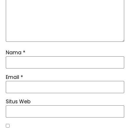
Nama
*
Email
*
Situs Web