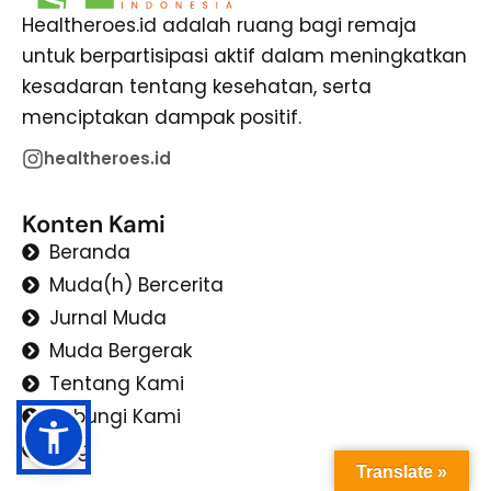
Healtheroes.id adalah ruang bagi remaja
untuk berpartisipasi aktif dalam meningkatkan
kesadaran tentang kesehatan, serta
menciptakan dampak positif.
healtheroes.id
Konten Kami
Beranda
Muda(h) Bercerita
Jurnal Muda
Muda Bergerak
Tentang Kami
Hubungi Kami
Blog
Translate »