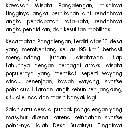
Kawasan Wisata Pangalengan, misalnya
tingginya angka pernikahan dini, rendahnya
angka pendapatan rata-rata, rendahnya
angka pendidikan, dan kesulitan mobilitas.
Kecamatan Pangalengan, terdiri atas 13 desa
2
yang membentang seluas 195 km
, berhasil
mengundang jutaan wisatawan tiap
tahunnya dengan berbagai atraksi wisata
populernya yang memikat, seperti wayang
windu penenjoan, kawah wayang,
sunrise
point cukul, taman langit, kebun teh jangkung,
situ cileunca dan masih banyak lagi.
Salah satu desa di puncak pangalengan yang
masyhur dikenal karena keindahan
sunrise
point-nya, ialah Desa Sukaluyu. Tingginya