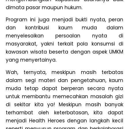
dimata pasar maupun hukum.
Program ini juga menjadi bukti nyata, peran
dan kontribusi kaum muda dalam
menyelesaikan persoalan nyata di
masyarakat, yakni terkait pola konsumsi di
kawasan wisata beserta dengan aspek UMKM
yang menyertainya.
Wah, ternyata, meskipun masih terbatas
dalam segi materi dan pengetahuan, kaum
muda tetap dapat berperan secara nyata
untuk membantu memecahkan masalah gizi
di sekitar kita ya! Meskipun masih banyak
terhambat oleh keterbatasan, kita dapat
menjadi Health Heroes dengan langkah kecil
seperti menyusun program dan berkolaborasi