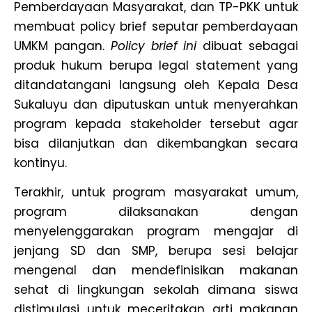
Pemberdayaan Masyarakat, dan TP-PKK untuk
membuat policy brief seputar pemberdayaan
UMKM pangan.
Policy brief ini
dibuat sebagai
produk hukum berupa legal statement yang
ditandatangani langsung oleh Kepala Desa
Sukaluyu dan diputuskan untuk menyerahkan
program kepada stakeholder tersebut agar
bisa dilanjutkan dan dikembangkan secara
kontinyu.
Terakhir, untuk program masyarakat umum,
program dilaksanakan dengan
menyelenggarakan program mengajar di
jenjang SD dan SMP, berupa sesi belajar
mengenal dan mendefinisikan makanan
sehat di lingkungan sekolah dimana siswa
distimulasi untuk meceritakan arti makanan