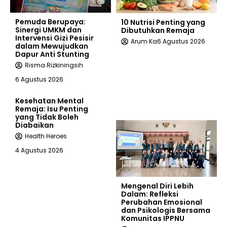
Pemuda Berupaya:
10 Nutrisi Penting yang
Sinergi UMKM dan
Dibutuhkan Remaja
Intervensi Gizi Pesisir
Arum Ka
6 Agustus 2026
dalam Mewujudkan
Dapur Anti Stunting
Risma Rizkiningsih
6 Agustus 2026
Kesehatan Mental
Remaja: Isu Penting
yang Tidak Boleh
Diabaikan
Health Heroes
4 Agustus 2026
Mengenal Diri Lebih
Dalam: Refleksi
Perubahan Emosional
dan Psikologis Bersama
Komunitas IPPNU