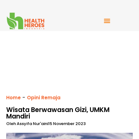
Mudah Bercerita
-
Home
Opini Remaja
Wisata Berwawasan Gizi, UMKM
Mandiri
Oleh
Assyifa Nur'aini
15 November 2023