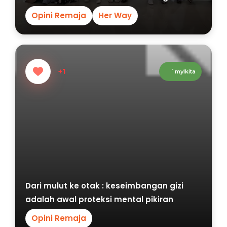
Bersama Komunitas IPPNU
Opini Remaja
Her Way
+1
`mylkita
Dari mulut ke otak : keseimbangan gizi
adalah awal proteksi mental pikiran
Opini Remaja