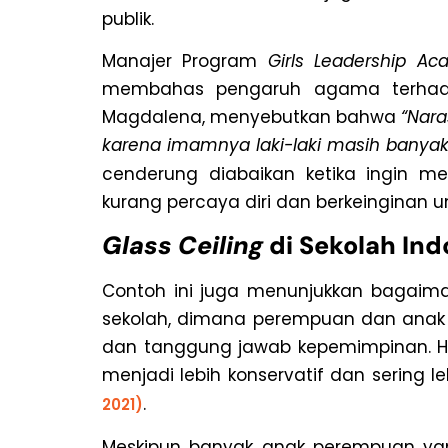
publik.
Manajer Program
Girls Leadership A
membahas pengaruh agama terhadap 
Magdalena, menyebutkan bahwa
“Nara
karena imamnya laki-laki masih banyak
cenderung diabaikan ketika ingin me
kurang percaya diri dan berkeinginan un
Glass Ceiling
di Sekolah Ind
Contoh ini juga menunjukkan bagai
sekolah, dimana perempuan dan anak
dan tanggung jawab kepemimpinan. Hal 
menjadi lebih konservatif dan sering l
.
2021)
Meskipun banyak anak perempuan yang