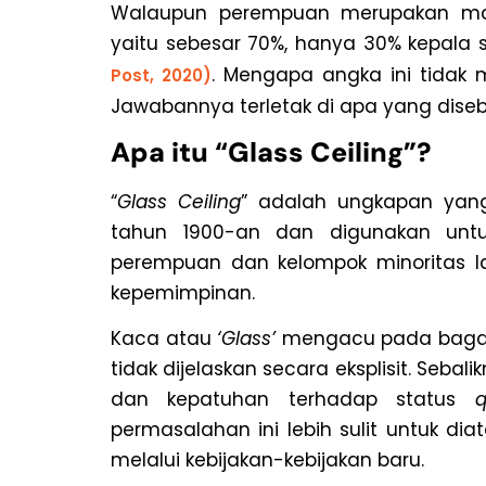
Walaupun perempuan merupakan mayor
yaitu sebesar 70%, hanya 30% kepal
. Mengapa angka ini tidak m
Post, 2020)
Jawabannya terletak di apa yang dis
Apa itu “Glass Ceiling”?
“
Glass Ceiling
” adalah ungkapan yang
tahun 1900-an dan digunakan un
perempuan dan kelompok minoritas l
kepemimpinan.
Kaca atau
‘Glass’
mengacu pada bagaim
tidak dijelaskan secara eksplisit. Seb
dan kepatuhan terhadap status
permasalahan ini lebih sulit untuk d
melalui kebijakan-kebijakan baru.