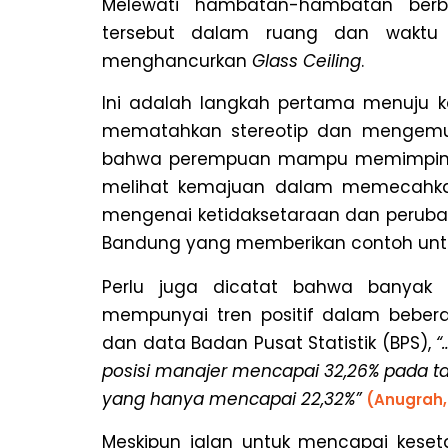
Melewati hambatan-hambatan berba
tersebut dalam ruang dan waktu 
menghancurkan
Glass Ceiling
.
Ini adalah langkah pertama menuju ke
mematahkan stereotip dan mengemuk
bahwa perempuan mampu memimpi
melihat kemajuan dalam memecahka
mengenai ketidaksetaraan dan perubah
Bandung yang memberikan contoh untuk 
Perlu juga dicatat bahwa banyak s
mempunyai tren positif dalam beberap
dan data Badan Pusat Statistik (BPS),
“
posisi manajer mencapai 32,26% pada t
yang hanya mencapai 22,32%”
(Anugrah,
Meskipun jalan untuk mencapai keset