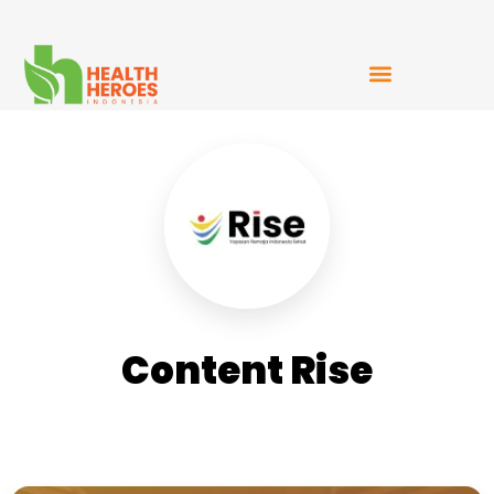
Mudah Bercerita
Content Rise