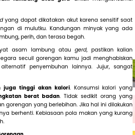
d
yang dapat dikatakan akut karena sensitif saat
engan di mulutku. Kandungan minyak yang ada
bung, perih, dan terasa begah.
iwayat asam lambung atau
gerd
, pastikan kalian
egara secuil gorengan kamu jadi menghabiskan
lternatif penyembuhan lainnya. Jujur, sangat
 juga tinggi akan kalori
. Konsumsi kalori yang
ngkatan berat badan
. Tidak sedikit orang yang
gorengan yang berlebihan. Jika hal ini dilakukan
tunya berhenti. Kebiasaan pola makan yang kurang
h.
Gorengan