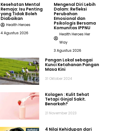
Kesehatan Mental
Mengenal Diri Lebih
Remaja: Isu Penting
Dalam: Refleksi
yang Tidak Boleh
Perubahan
Diabaikan
Emosional dan
Psikologis Bersama
Health Heroes
Komunitas IPPNU
4 Agustus 2026
Health Heroes Her
Way
3 Agustus 2026
Pangan Lokal sebagai
Kunci Ketahanan Pangan
Masa Kini
31 Oktober 2024
Kolagen : Kulit Sehat
Tetapi Ginjal Sakit.
Benarkah?
21 November 2023
4 Nilai Kehidupan dari