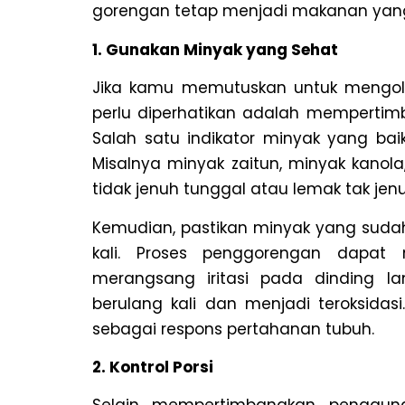
gorengan tetap menjadi makanan yang 
1. Gunakan Minyak yang Sehat
Jika kamu memutuskan untuk mengola
perlu diperhatikan adalah mempertimb
Salah satu indikator minyak yang bai
Misalnya minyak zaitun, minyak kanol
tidak jenuh tunggal atau lemak tak jen
Kemudian, pastikan minyak yang sudah
kali. Proses penggorengan dapat
merangsang iritasi pada dinding l
berulang kali dan menjadi teroksida
sebagai respons pertahanan tubuh.
2. Kontrol Porsi