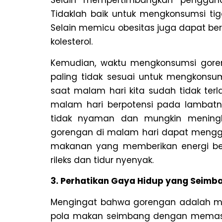
Selain mempertimbangkan penggunaa
Tidaklah baik untuk mengkonsumsi tig
Selain memicu obesitas juga dapat be
kolesterol.
Kemudian, waktu mengkonsumsi gore
paling tidak sesuai untuk mengkonsu
saat malam hari kita sudah tidak ter
malam hari berpotensi pada lambat
tidak nyaman dan mungkin meningkat
gorengan di malam hari dapat mengga
makanan yang memberikan energi ber
rileks dan tidur nyenyak.
3. Perhatikan Gaya Hidup yang Seimb
Mengingat bahwa gorengan adalah ma
pola makan seimbang dengan memasuk