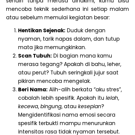
sendiri tanpa merasa dihakimi, kamu bisa
mencoba teknik sederhana ini setiap malam
atau sebelum memulai kegiatan besar:
Hentikan Sejenak:
Duduk dengan
nyaman, tarik napas dalam, dan tutup
mata jika memungkinkan.
Scan Tubuh:
Di bagian mana kamu
merasa tegang? Apakah di bahu, leher,
atau perut? Tubuh seringkali jujur saat
pikiran mencoba mengelak.
Beri Nama:
Alih-alih berkata “aku stres”,
cobalah lebih spesifik. Apakah itu
lelah
,
kecewa
,
bingung
, atau
kesepian
?
Mengidentifikasi nama emosi secara
spesifik terbukti mampu menurunkan
intensitas rasa tidak nyaman tersebut.