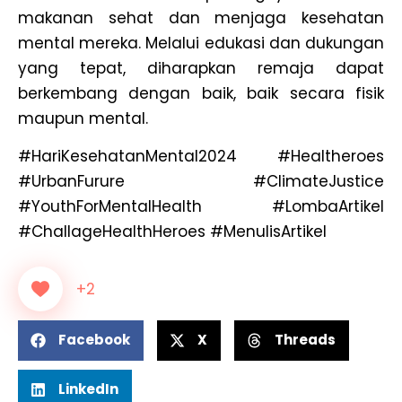
makanan sehat dan menjaga kesehatan
mental mereka. Melalui edukasi dan dukungan
yang tepat, diharapkan remaja dapat
berkembang dengan baik, baik secara fisik
maupun mental.
#HariKesehatanMental2024 #Healtheroes
#UrbanFurure #ClimateJustice
#YouthForMentalHealth #LombaArtikel
#ChallageHealthHeroes #MenulisArtikel
+2
Facebook
X
Threads
LinkedIn