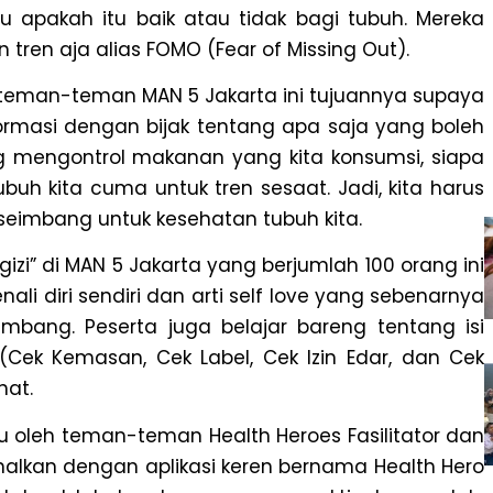
hu apakah itu baik atau tidak bagi tubuh. Mereka
 tren aja alias
FOMO (
Fear of Missing Out
)
.
t teman-teman MAN 5 Jakarta ini tujuannya supaya
formasi dengan bijak tentang apa saja yang boleh
g mengontrol makanan yang kita konsumsi, siapa
buh kita cuma untuk tren sesaat. Jadi, kita harus
eimbang untuk kesehatan tubuh kita.
rgizi” di MAN 5 Jakarta yang berjumlah 100 orang ini
li diri sendiri dan arti
self love
yang sebenarnya
mbang. Peserta juga belajar bareng tentang isi
(Cek Kemasan, Cek Label, Cek Izin Edar, dan Cek
hat.
u oleh teman-teman Health Heroes Fasilitator dan
enalkan dengan aplikasi keren bernama Health Hero