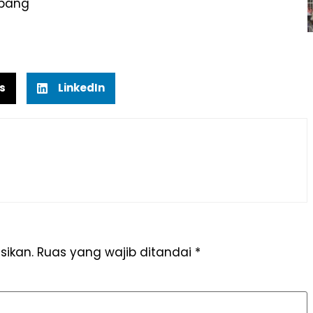
mbang
s
LinkedIn
sikan.
Ruas yang wajib ditandai
*