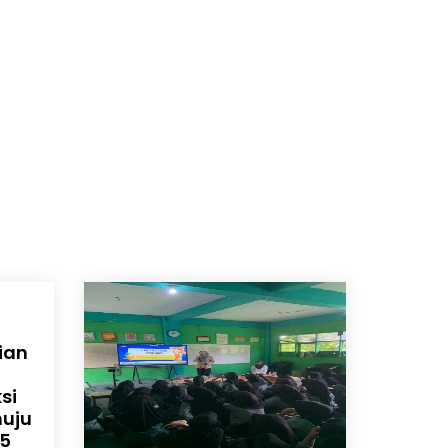
ian
si
nuju
45