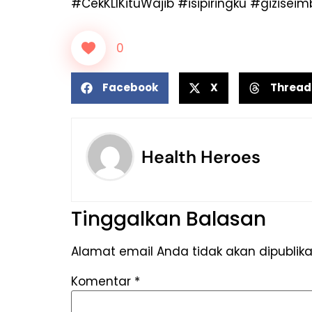
#CekKLIKituWajib #isipiringku #gizisei
0
Facebook
X
Thread
Health Heroes
Tinggalkan Balasan
Alamat email Anda tidak akan dipublika
Komentar
*