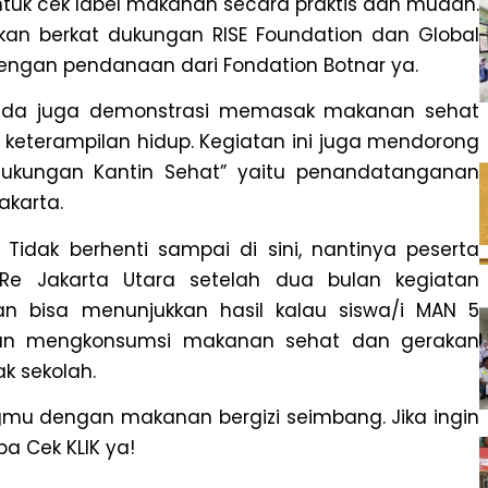
k cek label makanan secara praktis dan mudah.
nakan berkat dukungan RISE Foundation dan Global
 dengan pendanaan dari Fondation Botnar ya.
ada juga demonstrasi memasak makanan sehat
l keterampilan hidup. Kegiatan ini juga mendorong
 Dukungan Kantin Sehat” yaitu penandatanganan
akarta.
idak berhenti sampai di sini, nantinya peserta
e Jakarta Utara setelah dua bulan kegiatan
n bisa menunjukkan hasil kalau siswa/i MAN 5
an mengkonsumsi makanan sehat dan gerakan
k sekolah.
ingmu dengan makanan bergizi seimbang. Jika ingin
a Cek KLIK ya!