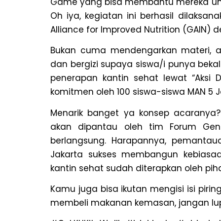
Game yang bisa membantu mereka untu
Oh iya, kegiatan ini berhasil dilaksa
Alliance for Improved Nutrition (GAIN)
Bukan cuma mendengarkan materi, 
dan bergizi supaya siswa/i punya beka
penerapan kantin sehat lewat “Aksi
komitmen oleh 100 siswa-siswa MAN 5 J
Menarik banget ya konsep acaranya? T
akan dipantau oleh tim Forum GenR
berlangsung. Harapannya, pemantaua
Jakarta sukses membangun kebiasa
kantin sehat sudah diterapkan oleh piha
Kamu juga bisa ikutan mengisi isi pir
membeli makanan kemasan, jangan lup