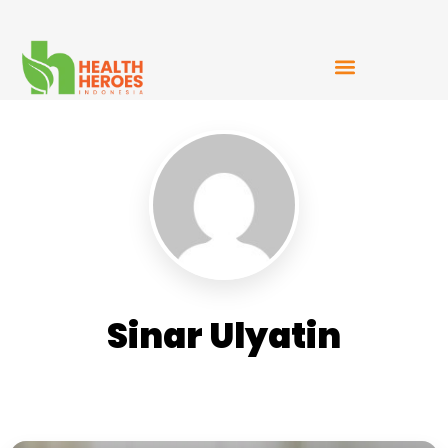
Mudah Bercerita
Sinar Ulyatin