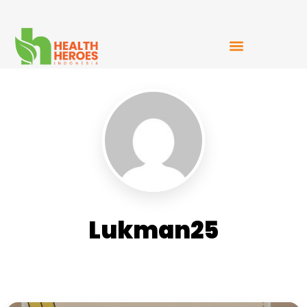
Mudah Bercerita
Lukman25