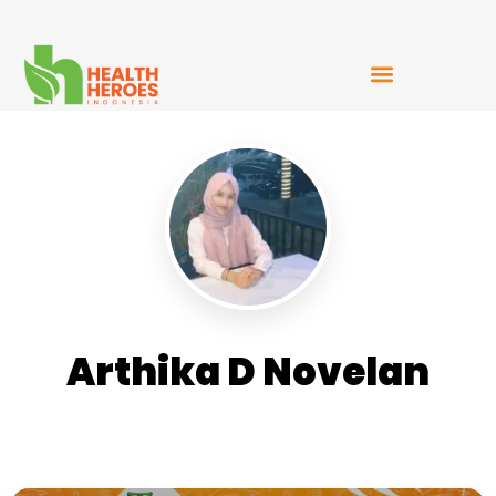
Mudah Bercerita
Arthika D Novelan