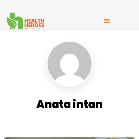
Mudah Bercerita
Anata intan