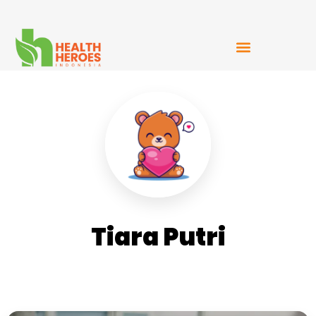
Mudah Bercerita
Tiara Putri