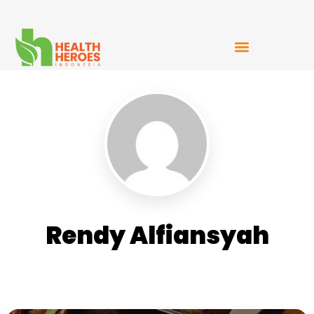
Mudah Bercerita
Rendy Alfiansyah