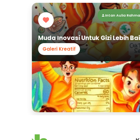
Intan Aulia Rahma
0
Muda Inovasi Untuk Gizi Lebih Ba
Galeri Kreatif