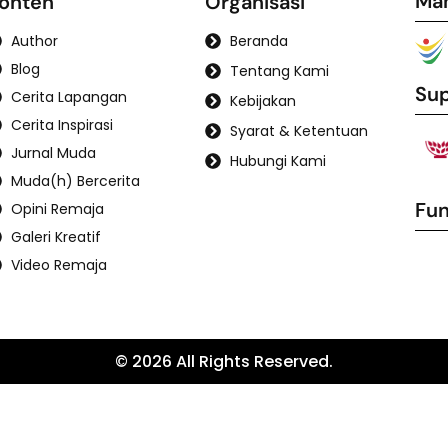
Ma
onten
Organisasi
Author
Beranda
Blog
Tentang Kami
Sup
Cerita Lapangan
Kebijakan
Cerita Inspirasi
Syarat & Ketentuan
Jurnal Muda
Hubungi Kami
Muda(h) Bercerita
Fun
Opini Remaja
Galeri Kreatif
Video Remaja
© 2026 All Rights Reserved.