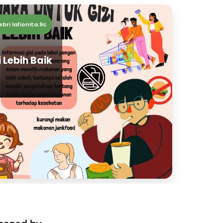
ebri lafionita.9c
 Lebih Baik