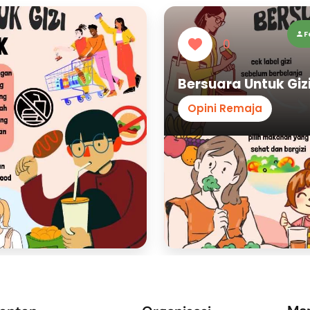
F
0
Bersuara Untuk Gizi
Opini Remaja