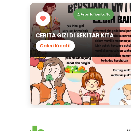
Febri lafionita.9c
0
CERITA GIZI DI SEKITAR KITA
Galeri Kreatif