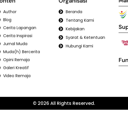
Ma
onten
Organisasi
Author
Beranda
Blog
Tentang Kami
Sup
Cerita Lapangan
Kebijakan
Cerita Inspirasi
Syarat & Ketentuan
Jurnal Muda
Hubungi Kami
Muda(h) Bercerita
Fun
Opini Remaja
Galeri Kreatif
Video Remaja
© 2026 All Rights Reserved.